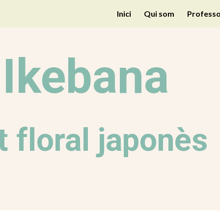
Inici
Qui som
Professo
ip to main content
Skip to navigat
Ikebana
t floral japonès