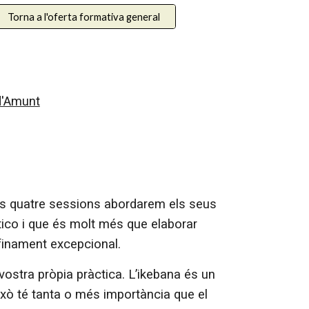
Torna a l'oferta formativa general
 d'Amunt
tes quatre sessions abordarem els seus
tico i que és molt més que elaborar
efinament excepcional.
ostra pròpia pràctica. L’ikebana és un
ixò té tanta o més importància que el