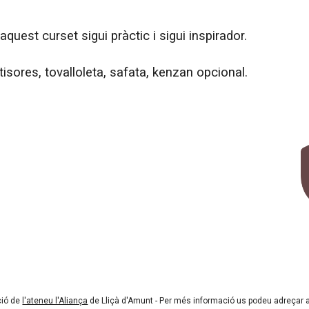
quest curset sigui pràctic i sigui inspirador.
tisores, tovalloleta, safata, kenzan opcional.
ció de
l'ateneu l'Aliança
de Lliçà d'Amunt - Per més informació us podeu adreçar 