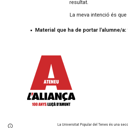
resultat.
La meva intenció és que a
Material que ha de portar l'alumne/a:
La Universitat Popular del Tenes és una sec
Page
Google Sites
Report abuse