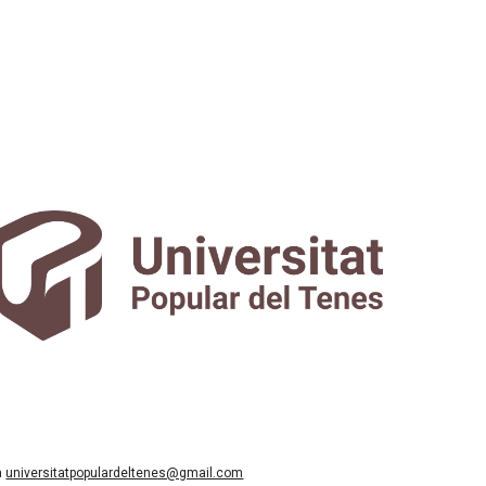
a
universitatpopulardeltenes@gmail.com