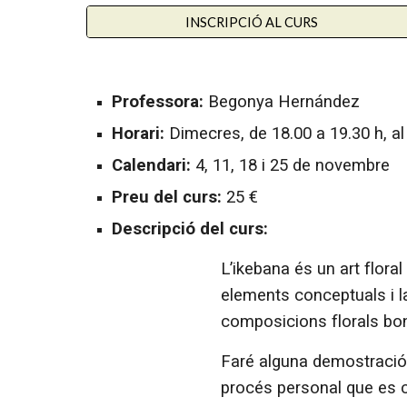
INSCRIPCIÓ AL CURS
Professora:
Begonya Hernández
Horari:
Dimecres
,
de 1
8.
00 a 1
9.
30 h
,
al
Calendari:
4, 11, 18
i 25 de novembre
Preu del curs:
25
€
Descripció del curs:
L’ikebana és un art flor
elements conceptuals i l
composicions florals boni
Faré alguna demostració,
procés personal que es c