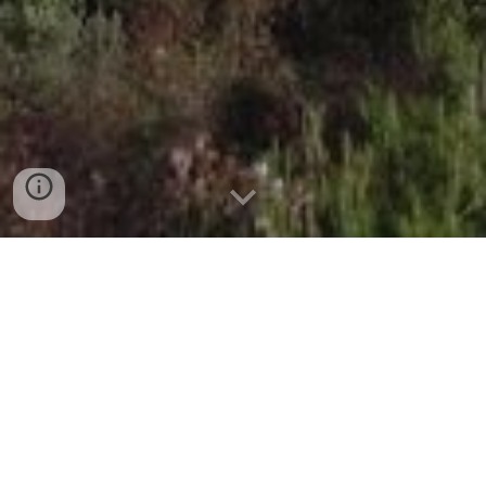
Ja podeu veure l'oferta
formativa provisional del 1r
Quadrimestre del curs 2026-27
clicant aquí
.
Les inscripcions s'obriran el