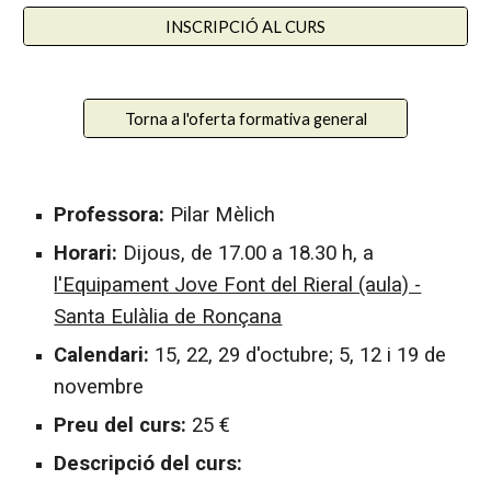
INSCRIPCIÓ AL CURS
Torna a l'oferta formativa general
Professora:
Pilar Mèlich
Horari:
Dijous, de 17
.
00 a 18
.
30 h, a
l'Equipament Jove Font del Rieral (aula) -
Santa Eulàlia de Ronçana
Calendari:
15, 22, 29 d'octubre; 5, 12 i 19 de
novembre
Preu del curs:
25 €
Descripció del curs: