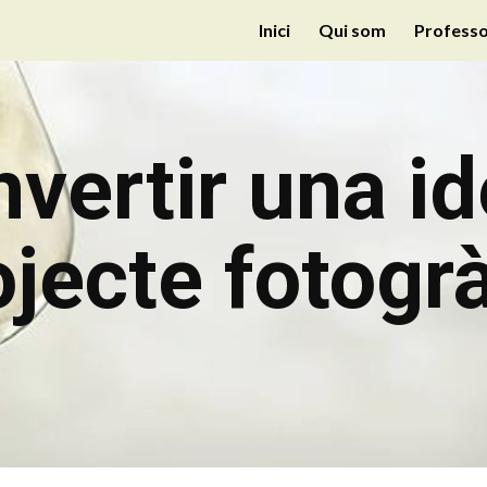
Inici
Qui som
Professo
ip to main content
Skip to navigat
vertir una id
ojecte fotogrà