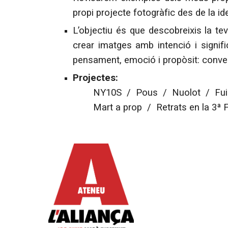
propi projecte fotogràfic des de la idea
L’objectiu és que descobreixis la t
crear imatges amb intenció i signi
pensament, emoció i propòsit: conver
Projectes:
NY10S / Pous / Nuolot /
Fui
Mart a prop / Retrats
en la 3ª