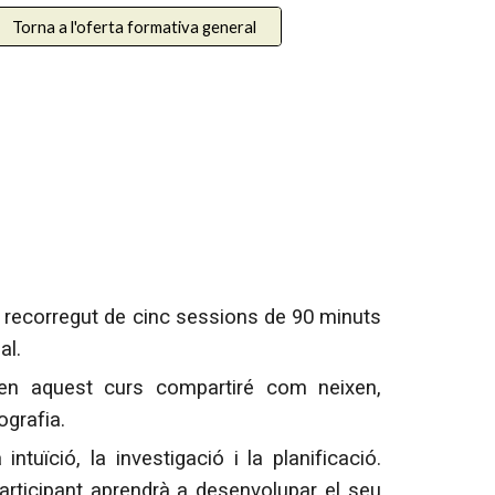
Torna a l'oferta formativa general
n recorregut de cinc sessions de 90 minuts
al.
en aquest curs compartiré com neixen,
ografia.
ntuïció, la investigació i la planificació.
articipant aprendrà a desenvolupar el seu