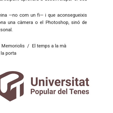
 eina —no com un fi— i que aconsegueixis
ciona una càmera o el Photoshop, sinó de
rsonal.
/ Memoriolis /
El temps a la mà
la porta