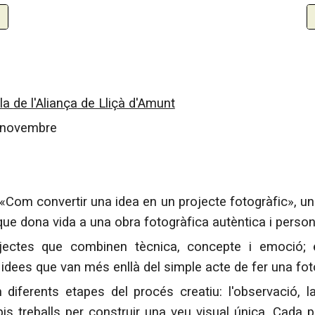
la
de l'Aliança
de Lliçà d'Amunt
de novembre
 «Com convertir una idea en un projecte fotogràfic», u
que dona vida a una obra fotogràfica autèntica i person
ectes que combinen tècnica, concepte i emoció; 
idees que van més enllà del simple acte de fer una fot
diferents etapes del procés creatiu: l'observació, la i
 treballs per construir una veu visual única. Cada p