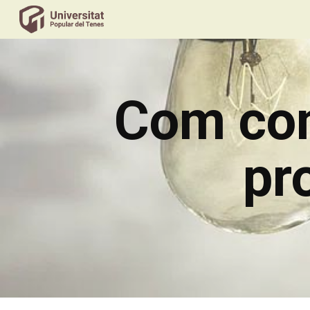
Sk
Com con
pr