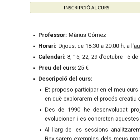
INSCRIPCIÓ AL CURS
Professor:
Màrius Gómez
Horari:
Dijous, de 1
8.3
0 a 20
.
00 h, a l'
au
Calendari:
8, 15, 22, 29 d'octubre i 5 
Preu del curs:
2
5 €
Descripció del curs:
Et proposo participar en el meu curs
en què explorarem el procés creatiu 
Des de 1990 he desenvolupat proj
evolucionen i es concreten aquestes 
Al llarg de les sessions analitzarem 
Revisarem exemples dels meus propis