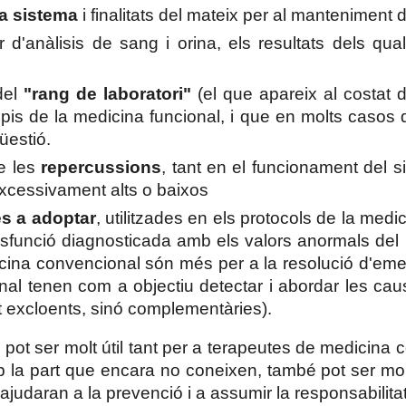
a sistema
i finalitats del mateix per al manteniment d
ir d'anàlisis de sang i orina, els resultats dels qu
del
"rang de laboratori"
(el que apareix al costat de
pis de la medicina funcional, i que en molts casos dif
qüestió.
e les
repercussions
, tant en el funcionament del 
excessivament alts o baixos
s a adoptar
, utilitzades en els protocols de la med
la disfunció diagnosticada amb els valors anormals d
ina convencional són més per a la resolució d'emer
nal tenen com a objectiu detectar i abordar les ca
 excloents, sinó complementàries).
rs pot ser molt útil tant per a terapeutes de medicin
a part que encara no coneixen, també pot ser molt ú
judaran a la prevenció i a assumir la responsabilitat