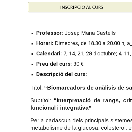
INSCRIPCIÓ AL CURS
Professor:
Josep Maria Castells
Horari:
Dimecres, de 1
8.
30 a 20
.
00 h, a
Calendari:
7, 14, 21, 28 d'octubre; 4, 1
Preu del curs:
30 €
Descripció del curs:
Títol:
“Biomarcadors de anàlisis de sa
Subtítol:
“Interpretació de rangs, cr
funcional i integrativa”
Per a cadascun dels principals sistemes 
metabolisme de la glucosa, colesterol, et