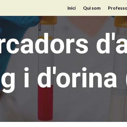
Inici
Qui som
Professo
ip to main content
Skip to navigat
cadors d'a
 i d'orina 