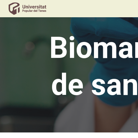
Sk
Biomar
de sang