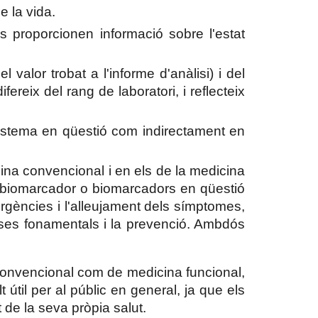
e la vida.
als proporcionen informació sobre l'estat
l valor trobat a l'informe d'anàlisi) i del
ereix del rang de laboratori, i reflecteix
sistema en qüestió com indirectament en
icina convencional i en els de la medicina
el biomarcador o biomarcadors en qüestió
gències i l'alleujament dels símptomes,
uses fonamentals i la prevenció. Ambdós
a convencional com de medicina funcional,
til per al públic en general, ja que els
 de la seva pròpia salut.