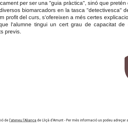
cament per ser una "guia pràctica", sinó que pretén q
iversos biomarcadors en la tasca "detectivesca" de 
 profit del curs, s'ofereixen a més certes explicacio
que l'alumne tingui un cert grau de capacitat de
s previs.
ció de
l'ateneu l'Aliança
de Lliçà d'Amunt - Per més informació us podeu adreçar 