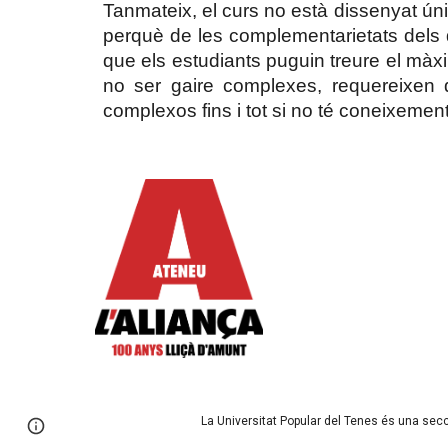
Tanmateix, el curs no està dissenyat úni
perquè de les complementarietats dels d
que els estudiants puguin treure el màxim
no ser gaire complexes, requereixen 
complexos fins i tot si no té coneixement
La Universitat Popular del Tenes és una sec
Page
Google Sites
Report abuse