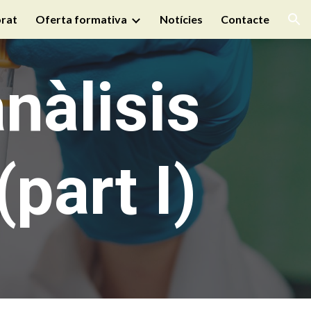
rat
Oferta formativa
Notícies
Contacte
ion
nàlisis
(part I)